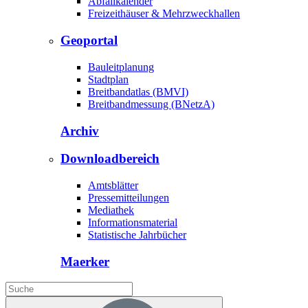
Abfallkalender
Freizeithäuser & Mehrzweckhallen
Geoportal
Bauleitplanung
Stadtplan
Breitbandatlas (BMVI)
Breitbandmessung (BNetzA)
Archiv
Downloadbereich
Amtsblätter
Pressemitteilungen
Mediathek
Informationsmaterial
Statistische Jahrbücher
Maerker