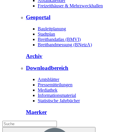
Abfallkalender
Freizeithäuser & Mehrzweckhallen
Geoportal
Bauleitplanung
Stadtplan
Breitbandatlas (BMVI)
Breitbandmessung (BNetzA)
Archiv
Downloadbereich
Amtsblätter
Pressemitteilungen
Mediathek
Informationsmaterial
Statistische Jahrbücher
Maerker