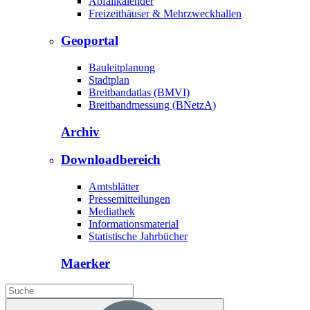
Abfallkalender
Freizeithäuser & Mehrzweckhallen
Geoportal
Bauleitplanung
Stadtplan
Breitbandatlas (BMVI)
Breitbandmessung (BNetzA)
Archiv
Downloadbereich
Amtsblätter
Pressemitteilungen
Mediathek
Informationsmaterial
Statistische Jahrbücher
Maerker