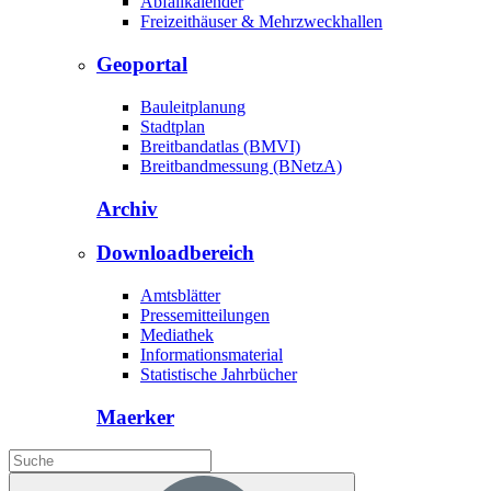
Abfallkalender
Freizeithäuser & Mehrzweckhallen
Geoportal
Bauleitplanung
Stadtplan
Breitbandatlas (BMVI)
Breitbandmessung (BNetzA)
Archiv
Downloadbereich
Amtsblätter
Pressemitteilungen
Mediathek
Informationsmaterial
Statistische Jahrbücher
Maerker