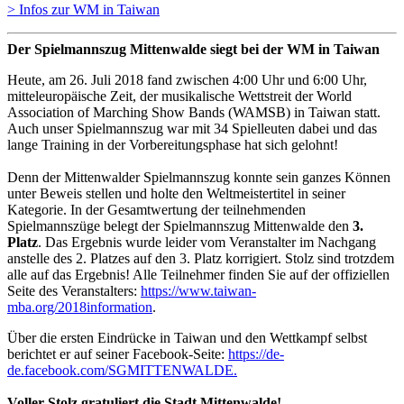
> Infos zur WM in Taiwan
Der Spielmannszug Mittenwalde siegt bei der WM in Taiwan
Heute, am 26. Juli 2018 fand zwischen 4:00 Uhr und 6:00 Uhr,
mitteleuropäische Zeit, der musikalische Wettstreit der World
Association of Marching Show Bands (WAMSB) in Taiwan statt.
Auch unser Spielmannszug war mit 34 Spielleuten dabei und das
lange Training in der Vorbereitungsphase hat sich gelohnt!
Denn der Mittenwalder Spielmannszug konnte sein ganzes Können
unter Beweis stellen und holte den Weltmeistertitel in seiner
Kategorie. In der Gesamtwertung der teilnehmenden
Spielmannszüge belegt der Spielmannszug Mittenwalde den
3.
Platz
. Das Ergebnis wurde leider vom Veranstalter im Nachgang
anstelle des 2. Platzes auf den 3. Platz korrigiert. Stolz sind trotzdem
alle auf das Ergebnis! Alle Teilnehmer finden Sie auf der offiziellen
Seite des Veranstalters:
https://www.taiwan-
mba.org/2018information
.
Über die ersten Eindrücke in Taiwan und den Wettkampf selbst
berichtet er auf seiner Facebook-Seite:
https://de-
de.facebook.com/SGMITTENWALDE.
Voller Stolz gratuliert die Stadt Mittenwalde!