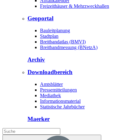
Abfallkalender
Freizeithäuser & Mehrzweckhallen
Geoportal
Bauleitplanung
Stadtplan
Breitbandatlas (BMVI)
Breitbandmessung (BNetzA)
Archiv
Downloadbereich
Amtsblätter
Pressemitteilungen
Mediathek
Informationsmaterial
Statistische Jahrbücher
Maerker