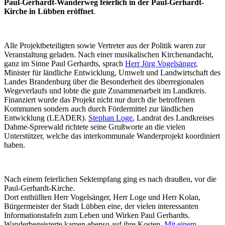
Paul-Gerhardt-Wanderweg feierlich in der Paul-Gerhardt-
Kirche in Lübben eröffnet
.
Alle Projektbeteiligten sowie Vertreter aus der Politik waren zur
Veranstaltung geladen. Nach einer musikalischen Kirchenandacht,
ganz im Sinne Paul Gerhardts, sprach
Herr Jörg Vogelsänger
,
Minister für ländliche Entwicklung, Umwelt und Landwirtschaft des
Landes Brandenburg über die Besonderheit des überregionalen
Wegeverlaufs und lobte die gute Zusammenarbeit im Landkreis.
Finanziert wurde das Projekt nicht nur durch die betroffenen
Kommunen sondern auch durch Fördermittel zur ländlichen
Entwicklung (LEADER).
Stephan Loge
, Landrat des Landkreises
Dahme-Spreewald richtete seine Grußworte an die vielen
Unterstützer, welche das interkommunale Wanderprojekt koordiniert
haben.
Nach einem feierlichen Sektempfang ging es nach draußen, vor die
Paul-Gerhardt-Kirche.
Dort enthüllten Herr Vogelsänger, Herr Loge und Herr Kolan,
Bürgermeister der Stadt Lübben eine, der vielen interessanten
Informationstafeln zum Leben und Wirken Paul Gerhardts.
Wanderbegeisterte kamen ebenso auf ihre Kosten.
Mit einem