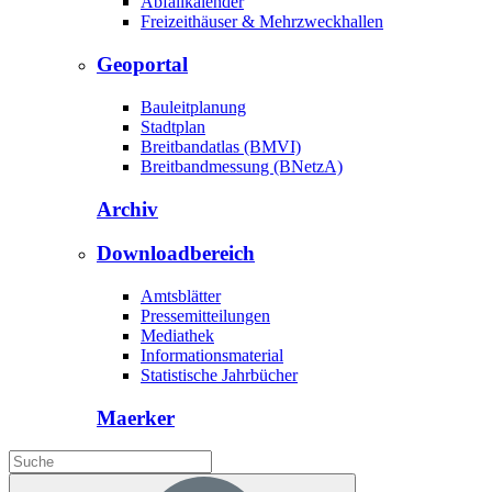
Abfallkalender
Freizeithäuser & Mehrzweckhallen
Geoportal
Bauleitplanung
Stadtplan
Breitbandatlas (BMVI)
Breitbandmessung (BNetzA)
Archiv
Downloadbereich
Amtsblätter
Pressemitteilungen
Mediathek
Informationsmaterial
Statistische Jahrbücher
Maerker