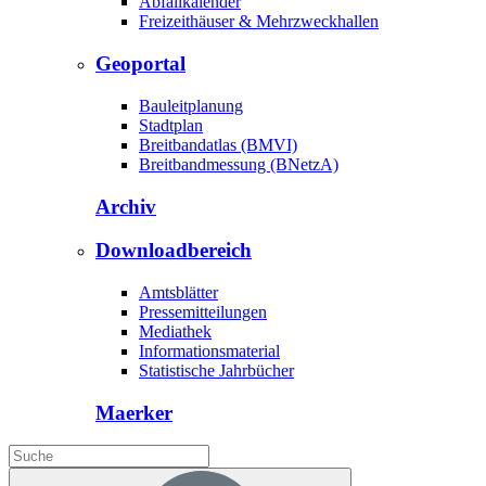
Abfallkalender
Freizeithäuser & Mehrzweckhallen
Geoportal
Bauleitplanung
Stadtplan
Breitbandatlas (BMVI)
Breitbandmessung (BNetzA)
Archiv
Downloadbereich
Amtsblätter
Pressemitteilungen
Mediathek
Informationsmaterial
Statistische Jahrbücher
Maerker