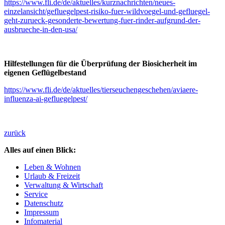
https://www.fli.de/de/aktuelles/kurznachrichten/neues-
einzelansicht/gefluegelpest-risiko-fuer-wildvoegel-und-gefluegel-
geht-zurueck-gesonderte-bewertung-fuer-rinder-aufgrund-der-
ausbrueche-in-den-usa/
Hilfestellungen für die Überprüfung der Biosicherheit im
eigenen Geflügelbestand
https://www.fli.de/de/aktuelles/tierseuchengeschehen/aviaere-
influenza-ai-gefluegelpest/
zurück
Alles auf einen Blick:
Leben & Wohnen
Urlaub & Freizeit
Verwaltung & Wirtschaft
Service
Datenschutz
Impressum
Infomaterial