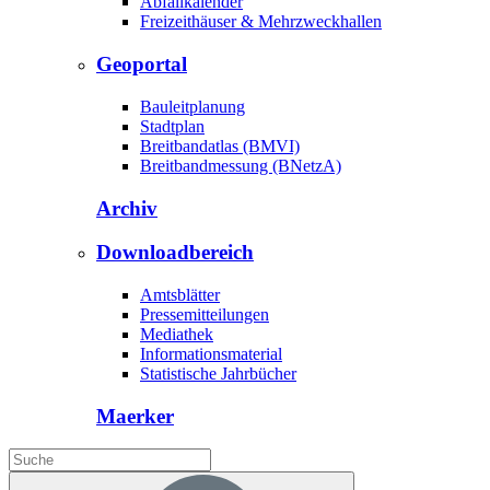
Abfallkalender
Freizeithäuser & Mehrzweckhallen
Geoportal
Bauleitplanung
Stadtplan
Breitbandatlas (BMVI)
Breitbandmessung (BNetzA)
Archiv
Downloadbereich
Amtsblätter
Pressemitteilungen
Mediathek
Informationsmaterial
Statistische Jahrbücher
Maerker