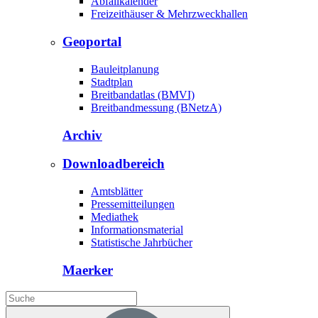
Abfallkalender
Freizeithäuser & Mehrzweckhallen
Geoportal
Bauleitplanung
Stadtplan
Breitbandatlas (BMVI)
Breitbandmessung (BNetzA)
Archiv
Downloadbereich
Amtsblätter
Pressemitteilungen
Mediathek
Informationsmaterial
Statistische Jahrbücher
Maerker