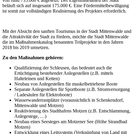
von rund 735.000 € angesetzt. Der Eigenmittelanteil der Stadt
beläuft sich auf insgesamt 175.000 €. Eine Fördermittelbewilligung
ist somit zur vollständigen Realisierung des Projektes erforderlich.
Mit der Absicht den sanften Tourismus in der Stadt Mittenwalde und
die Attraktivität der Stadt zu fördern, möchte die Stadt Mittenwalde
die im Maßnahmenkatalog benannten Teilprojekte in den Jahren
2018 bis 2019 umsetzen.
Zu den Maßnahmen gehören:
Qualifizierung der Schleusen, das bedeutet auch die
Ertüchtigung bestehender Anlegestellen (z.B. mittels
Halteleinen und Ketten)
Neubau von Anlegestellen für muskelbetriebene Boote
Separate Anlegestellen für Sportboote (z.B. Stromversorgung
/ Ladesäulen für Elektroboote)
Wasserwanderrastplätze (voraussichtlich in Schenkendorf,
Mittenwalde und Motzen)
Reaktivierung des Stadthafens Motzen (z.B. Entschlammung,
Anlegestege, …)
Neubau eines Seesteges am Motzener See (Höhe Strandbad
Motzen)
Entwicklung eines Leitsystems (Verknüpfung von Land mit