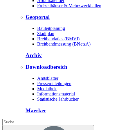
Abfallkalender
Freizeithäuser & Mehrzweckhallen
Geoportal
Bauleitplanung
Stadtplan
Breitbandatlas (BMVI)
Breitbandmessung (BNetzA)
Archiv
Downloadbereich
Amtsblätter
Pressemitteilungen
Mediathek
Informationsmaterial
Statistische Jahrbücher
Maerker