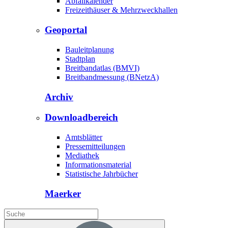
Abfallkalender
Freizeithäuser & Mehrzweckhallen
Geoportal
Bauleitplanung
Stadtplan
Breitbandatlas (BMVI)
Breitbandmessung (BNetzA)
Archiv
Downloadbereich
Amtsblätter
Pressemitteilungen
Mediathek
Informationsmaterial
Statistische Jahrbücher
Maerker