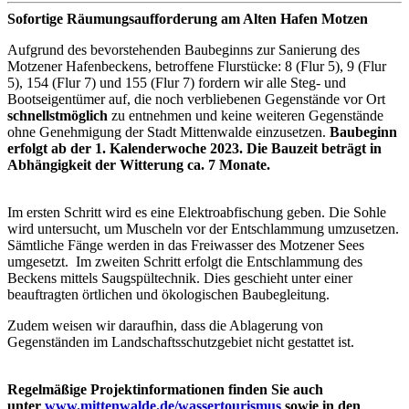
Sofortige Räumungsaufforderung am Alten Hafen Motzen
Aufgrund des bevorstehenden Baubeginns zur Sanierung des
Motzener Hafenbeckens, betroffene Flurstücke: 8 (Flur 5), 9 (Flur
5), 154 (Flur 7) und 155 (Flur 7) fordern wir alle Steg- und
Bootseigentümer auf, die noch verbliebenen Gegenstände vor Ort
schnellstmöglich
zu entnehmen und keine weiteren Gegenstände
ohne Genehmigung der Stadt Mittenwalde einzusetzen.
Baubeginn
erfolgt ab der 1. Kalenderwoche 2023. Die Bauzeit beträgt in
Abhängigkeit der Witterung ca. 7 Monate.
Im ersten Schritt wird es eine Elektroabfischung geben. Die Sohle
wird untersucht, um Muscheln vor der Entschlammung umzusetzen.
Sämtliche Fänge werden in das Freiwasser des Motzener Sees
umgesetzt. Im zweiten Schritt erfolgt die Entschlammung des
Beckens mittels Saugspültechnik. Dies geschieht unter einer
beauftragten örtlichen und ökologischen Baubegleitung.
Zudem weisen wir daraufhin, dass die Ablagerung von
Gegenständen im Landschaftsschutzgebiet nicht gestattet ist.
Regelmäßige Projektinformationen finden Sie auch
unter
www.mittenwalde.de/wassertourismus
sowie in den