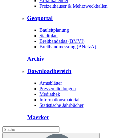
Abfallkalender
Freizeithäuser & Mehrzweckhallen
Geoportal
Bauleitplanung
Stadtplan
Breitbandatlas (BMVI)
Breitbandmessung (BNetzA)
Archiv
Downloadbereich
Amtsblätter
Pressemitteilungen
Mediathek
Informationsmaterial
Statistische Jahrbücher
Maerker